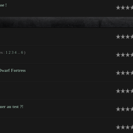
se !
es :
1
2
3
4
...
6
)
warf Fortress
uer au test ?!