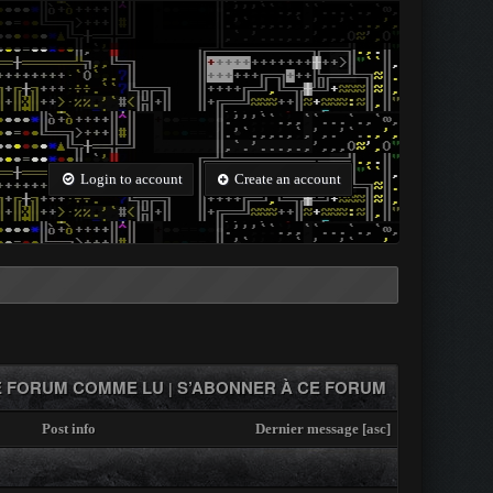
Login to account
Create an account
 FORUM COMME LU
S’ABONNER À CE FORUM
|
Post info
Dernier message
[
asc
]