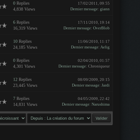
0
Replies
17/02/2011, 09:55
Dernier message
:
giann
4,838 Views
6
Replies
17/11/2010, 19:14
Dernier message
:
OverBlob
16,319 Views
10
Replies
11/06/2010, 11:17
Dernier message
:
Aelig
24,185 Views
0
Replies
02/04/2010, 01:57
Dernier message
: Chroniqueur
4,301 Views
12
Replies
08/09/2009, 20:15
Dernier message
:
Jardi
23,445 Views
7
Replies
04/05/2009, 22:42
Dernier message
:
Narushima
14,831 Views