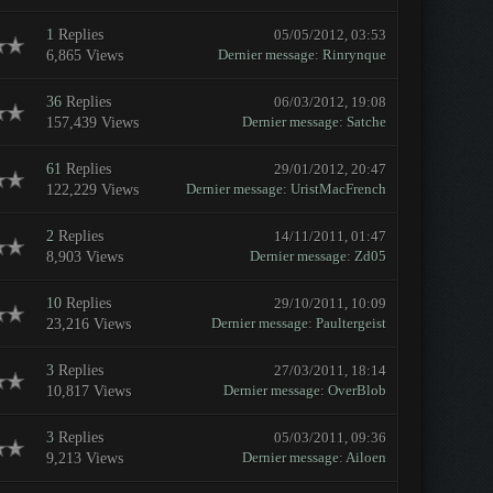
1
Replies
05/05/2012, 03:53
Dernier message
:
Rinrynque
6,865 Views
36
Replies
06/03/2012, 19:08
Dernier message
:
Satche
157,439 Views
61
Replies
29/01/2012, 20:47
Dernier message
:
UristMacFrench
122,229 Views
2
Replies
14/11/2011, 01:47
Dernier message
:
Zd05
8,903 Views
10
Replies
29/10/2011, 10:09
Dernier message
:
Paultergeist
23,216 Views
3
Replies
27/03/2011, 18:14
Dernier message
:
OverBlob
10,817 Views
3
Replies
05/03/2011, 09:36
Dernier message
:
Ailoen
9,213 Views