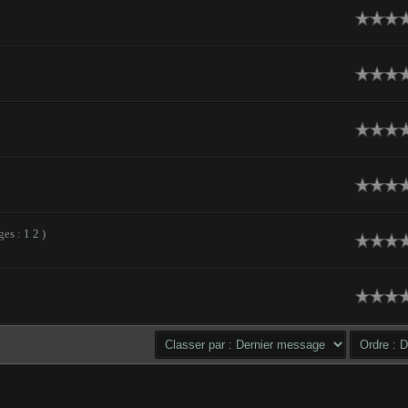
ges :
1
2
)