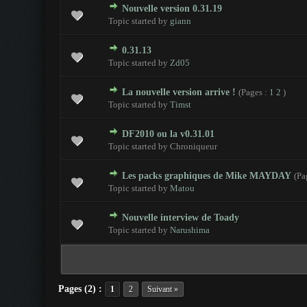
Nouvelle version 0.31.19
0 Votes - 0 sur 5 en moyenne
1
2
3
4
5
Topic started by
giann
0.31.13
0 Votes - 0 sur 5 en moyenne
1
2
3
4
5
Topic started by
Zd05
La nouvelle version arrive !
(Pages :
1
2
)
0 Votes - 0 sur 5 en moyenne
1
2
3
4
5
Topic started by
Timst
DF2010 ou la v0.31.01
0 Votes - 0 sur 5 en moyenne
1
2
3
4
5
Topic started by Chroniqueur
Les packs graphiques de Mike MAYDAY
(Pa
0 Votes - 0 sur 5 en moyenne
1
2
3
4
5
Topic started by
Matou
Nouvelle interview de Toady
0 Votes - 0 sur 5 en moyenne
1
2
3
4
5
Topic started by
Narushima
Pages (2) :
1
2
Suivant »