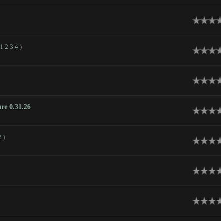
1
2
3
4
)
ure 0.31.26
2
)