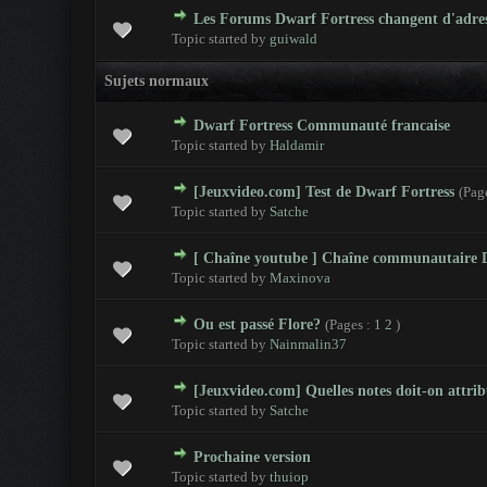
Les Forums Dwarf Fortress changent d'adres
0 Votes - 0 sur 5 en moyenne
1
2
3
4
5
Topic started by
guiwald
Sujets normaux
Dwarf Fortress Communauté francaise
0 Votes - 0 sur 5 en moyenne
1
2
3
4
5
Topic started by
Haldamir
[Jeuxvideo.com] Test de Dwarf Fortress
(Pag
0 Votes - 0 sur 5 en moyenne
1
2
3
4
5
Topic started by
Satche
[ Chaîne youtube ] Chaîne communautaire D
0 Votes - 0 sur 5 en moyenne
1
2
3
4
5
Topic started by
Maxinova
Ou est passé Flore?
(Pages :
1
2
)
0 Votes - 0 sur 5 en moyenne
1
2
3
4
5
Topic started by
Nainmalin37
[Jeuxvideo.com] Quelles notes doit-on attrib
0 Votes - 0 sur 5 en moyenne
1
2
3
4
5
Topic started by
Satche
Prochaine version
0 Votes - 0 sur 5 en moyenne
1
2
3
4
5
Topic started by
thuiop