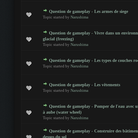
Question de gameplay - Les armes de siege
otes - 0 sur 5 en moyenne
1
2
3
4
5
Topic started by
Narushima
Question de gameplay - Vivre dans un environ
otes - 0 sur 5 en moyenne
1
2
3
4
5
glacial (freezing)
Topic started by
Narushima
Question de gameplay - Les types de couches ro
otes - 0 sur 5 en moyenne
1
2
3
4
5
Topic started by
Narushima
Question de gameplay - Les vêtements
otes - 0 sur 5 en moyenne
1
2
3
4
5
Topic started by
Narushima
Question de gameplay - Pomper de l'eau avec u
otes - 0 sur 5 en moyenne
1
2
3
4
5
à aube (water wheel)
Topic started by
Narushima
Question de gameplay - Construire des bâtimen
otes - 0 sur 5 en moyenne
1
2
3
4
5
dessus du sol