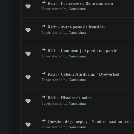
Récit - Forteresse de Bomrekmistêm
otes - 0 sur 5 en moyenne
1
2
3
4
5
Topic started by
Narushima
Récit - Avant-poste de Ironelder
otes - 0 sur 5 en moyenne
1
2
3
4
5
Topic started by
Narushima
Récit - Comment j'ai perdu ma partie
otes - 0 sur 5 en moyenne
1
2
3
4
5
Topic started by
Narushima
Récit - Colonie Atirducim, "Dyeworked"
otes - 0 sur 5 en moyenne
1
2
3
4
5
Topic started by
Narushima
Récit - Histoire de nains
otes - 0 sur 5 en moyenne
1
2
3
4
5
Topic started by
Narushima
Question de gameplay - Nombre maximum de n
otes - 0 sur 5 en moyenne
1
2
3
4
5
Topic started by
Narushima