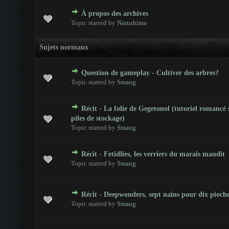
À propos des archives
otes - 0 sur 5 en moyenne
1
2
3
4
5
Topic started by
Narushima
Sujets normaux
Question de gameplay - Cultiver des arbres?
otes - 0 sur 5 en moyenne
1
2
3
4
5
Topic started by
Smaug
Récit - La folie de Gegetonol (tutoriel romancé 
otes - 0 sur 5 en moyenne
1
2
3
4
5
piles de stockage)
Topic started by
Smaug
Récit - Fetidlies, les verriers du marais maudit
otes - 0 sur 5 en moyenne
1
2
3
4
5
Topic started by
Smaug
Récit - Deepwonders, sept nains pour dix pioch
otes - 0 sur 5 en moyenne
1
2
3
4
5
Topic started by
Smaug