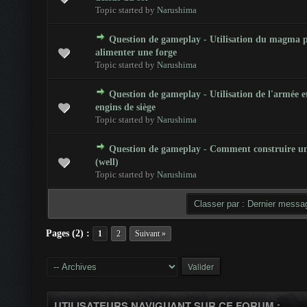
Topic started by
Narushima
Question de gameplay - Utilisation du magma 
otes - 0 sur 5 en moyenne
1
2
3
4
5
alimenter une forge
Topic started by
Narushima
Question de gameplay - Utilisation de l'armée e
otes - 0 sur 5 en moyenne
1
2
3
4
5
engins de siège
Topic started by
Narushima
Question de gameplay - Comment construire un
otes - 0 sur 5 en moyenne
1
2
3
4
5
(well)
Topic started by
Narushima
Pages (2) :
1
2
Suivant »
UTILISATEURS NAVIGUANT SUR CE FORUM :