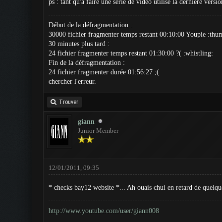
ps : tant qu'à faire une série de vidéo utilise la dernière versi
Début de la défragmentation :
30000 fichier fragmenter temps restant 00:10:00 Youpie :thu
30 minutes plus tard :
24 fichier fragmenter temps restant 01:30:00 ?( :whistling:
Fin de la défragmentation :
24 fichier fragmenter durée 01:56:27 ;(
chercher l'erreur.
Trouver
giann
Junior Member
12/01/2011, 09:35
* checks bay12 website *... Ah ouais chui en retard de quelq
http://www.youtube.com/user/giann008