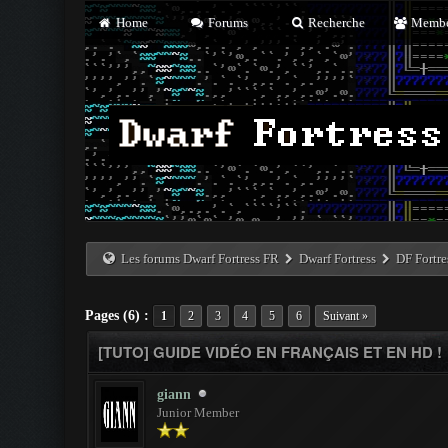
Home
Forums
Recherche
Membe
Les forums Dwarf Fortress FR
Dwarf Fortress
DF Fortr
Pages (6) :
1
2
3
4
5
6
Suivant »
[TUTO] GUIDE VIDÉO EN FRANÇAIS ET EN HD !
giann
Junior Member