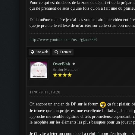
Pour ce qui est du choix de la zone de départ et de la préparat
qui ne prennent de sens qu'une fois qu'on a fait une ou plusieu
De la même manière je n'ai pas voulus faire une vidéo entière 
que je prenne le réflexe de m'arrêter sur celle-ci au bon mome
http://www.youtube.com/user/giann008
Site web
Trouver
OverBlob
Senior Member
11/01/2011, 19:20
Oh encore un ancien de DF sur le forum
ça fait plaisir, 
Je trouve que ton projet est une excellente initiative, d'autant
approche me semble légitime et très prometteuse cependant, co
le néophite sur les éléments les plus basiques pour un joueur 
Je t'invite à jeter un coup d'oeil à celui
là
pour t'en inspirer, s