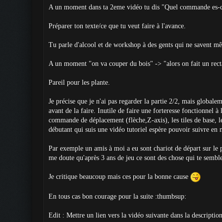
A un moment dans ta 2eme vidéo tu dis "Quel commande es-ce qu
Préparer ton texte/ce que tu veut faire à l'avance.
Tu parle d'alcool et de workshop à des gents qui ne savent mê
A un moment "on va couper du bois" -> "alors on fait un recta
Pareil pour les plante.
Je précise que je n'ai pas regarder la partie 2/2, mais globale
avant de la faire. Inutile de faire une forteresse fonctionnel 
commande de déplacement (flèche,Z-axis), les tiles de base, l
débutant qui suis une vidéo tutoriel espère pouvoir suivre en
Par exemple un amis à moi a eu sont chariot de départ sur le p
me doute qu'après 3 ans de jeu ce sont des chose qui te semble
Je critique beaucoup mais ces pour la bonne cause
En tous cas bon courage pour la suite :thumbsup:
Edit : Mettre un lien vers la vidéo suivante dans la description