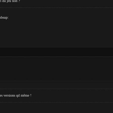
on du jeu non ?
mbsup:
ues versions qd même !