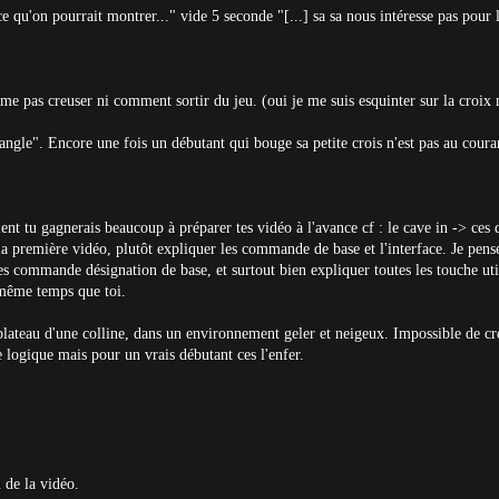
'on pourrait montrer..." vide 5 seconde "[...] sa sa nous intéresse pas pour l
me pas creuser ni comment sortir du jeu. (oui je me suis esquinter sur la croix
ngle". Encore une fois un débutant qui bouge sa petite crois n'est pas au coura
ment tu gagnerais beaucoup à préparer tes vidéo à l'avance cf : le cave in -> ces
à la première vidéo, plutôt expliquer les commande de base et l'interface. Je pe
es commande désignation de base, et surtout bien expliquer toutes les touche ut
 même temps que toi.
lateau d'une colline, dans un environnement geler et neigeux. Impossible de creu
 logique mais pour un vrais débutant ces l'enfer.
 de la vidéo.