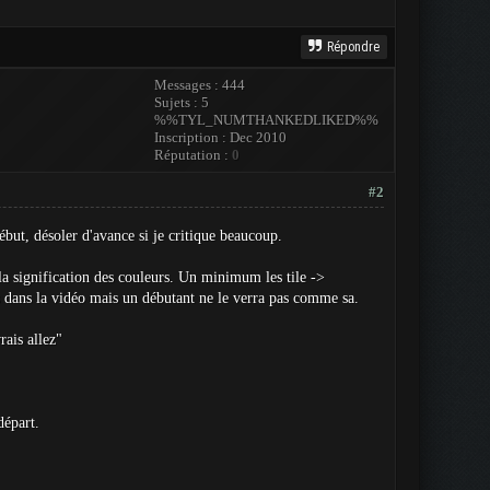
Répondre
Messages : 444
Sujets : 5
%%TYL_NUMTHANKEDLIKED%%
Inscription : Dec 2010
Réputation :
0
#2
but, désoler d'avance si je critique beaucoup.
la signification des couleurs. Un minimum les tile ->
s dans la vidéo mais un débutant ne le verra pas comme sa.
rais allez"
départ.