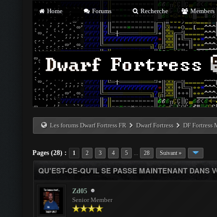
Home
Forums
Recherche
Members
Les forums Dwarf Fortress FR
Dwarf Fortress
DF Fortress
Pages (28) :
...
1
2
3
4
5
28
Suivant »
QU'EST-CE-QU'IL SE PASSE MAINTENANT DANS 
Zd05
Senior Member