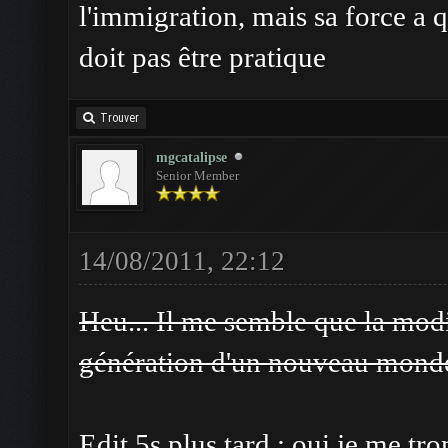
l'immigration, mais sa force a q
doit pas être pratique
Trouver
mgcatalipse
Senior Member
14/08/2011, 22:12
Heu... Il me semble que la modi
génération d'un nouveau monde
Edit 5s plus tard : oui je me tr